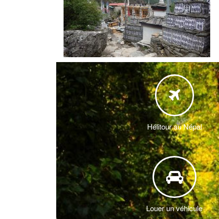
Anna
Trekking dans la région du Langt
Louer voiture au
et Helambu
Trek 
Parapente au Né
chez 
Trekking dans la région vallée du
Kathmandu
Voyage en hélico
Trek 
Trekking dans la région du Musta
Trekk
Trekking dans la région du Manas
Circuits culturelles au Népal
Hélitour au Népal
Trekking hors des sentiers battus
Ascension de Sommets
Louer un véhicule