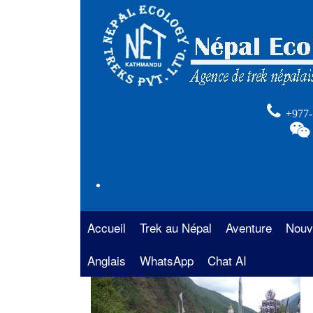
+977-
Accueil
Trek au Népal
Aventure
Nouv
Anglais
La région de l’Annapurna
WhatsApp
Chat AI
Rafting au Népal
Trek 
Anna
La région de l’Everest
Safari au Népal
Trekk