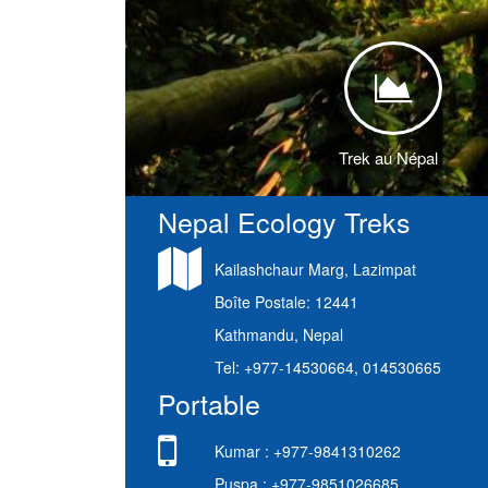
<
Trek au Népal
Nepal Ecology Treks
Kailashchaur Marg, Lazimpat
Boîte Postale: 12441
Kathmandu, Nepal
Tel: +977-14530664, 014530665
Portable
Kumar : +977-9841310262
Puspa : +977-9851026685