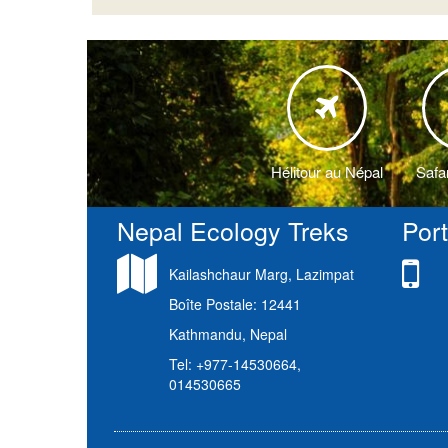
Hélitour au Népal
Safa
Nepal Ecology Treks
Por
Kailashchaur Marg, Lazimpat
Boîte Postale: 12441
Kathmandu, Nepal
Tel: +977-14530664,
014530665