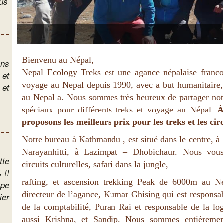
aslu
tus
tus
Bienvenu au Népal,
ons
Nepal Ecology Treks est une agance népalaise franc
 et
voyage au Nepal depuis 1990, avec a but humanitaire, 
 et
au Nepal a. Nous sommes très heureux de partager not
spéciaux pour différents treks et voyage au Népal.
À
proposons les meilleurs prix pour les treks et les cir
Notre bureau à Kathmandu , est situé dans le centre, 
Narayanhitti, à Lazimpat – Dhobichaur. Nous vous 
tte
circuits culturelles, safari dans la jungle,
!!
rafting, et ascension trekking Peak de 6000m au Né
upe
directeur de l’agance, Kumar Ghising qui est responsab
ier
de la comptabilité, Puran Rai et responsable de la lo
aussi Krishna, et Sandip. Nous sommes entièrement