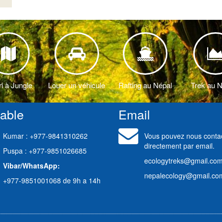
<
ri à Jungle
Louer un véhicule
Rafting au Népal
Trek au 
table
Email
Kumar : +977-9841310262
Vous pouvez nous conta
directement par email.
Puspa : +977-9851026685
ecologytreks@gmail.co
Vibar/WhatsApp:
nepalecology@gmail.co
+977-9851001068 de 9h a 14h