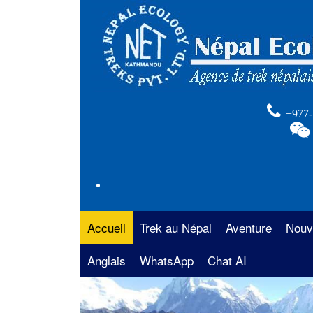
+977-
Accueil
Trek au Népal
Aventure
Nouv
Anglais
La région de l’Annapurna
WhatsApp
Chat AI
Rafting au Népal
Trek 
Anna
La région de l’Everest
Safari au Népal
Trekk