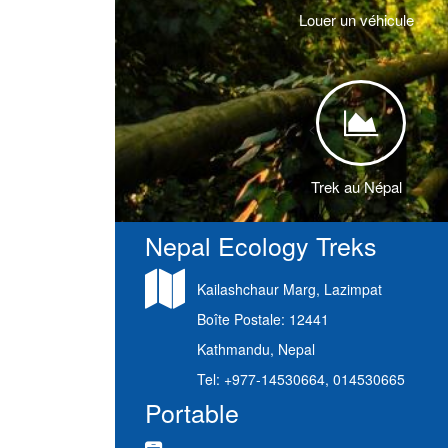
Louer un véhicule
<
Trek au Népal
Nepal Ecology Treks
Kailashchaur Marg, Lazimpat
Boîte Postale: 12441
Kathmandu, Nepal
Tel: +977-14530664, 014530665
Portable