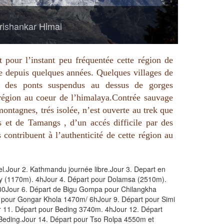
rishankar Himal
pour l’instant peu fréquentée cette région de
ue depuis quelques années. Quelques villages de
r des ponts suspendus au dessus de gorges
e région au coeur de l’himalaya.Contrée sauvage
montagnes, trés isolée, n’est ouverte au trek que
 et de Tamangs , d’un accés difficile par des
contribuent à l’authenticité de cette région au
tel.Jour 2. Kathmandu journée libre.Jour 3. Depart en
taly (1170m). 4hJour 4. Départ pour Dolamsa (2510m).
h30Jour 6. Départ de Bigu Gompa pour Chilangkha
 pour Gongar Khola 1470m/ 6hJour 9. Départ pour Simi
11. Départ pour Beding 3740m. 4hJour 12. Départ
 Beding.Jour 14. Départ pour Tso Rolpa 4550m et