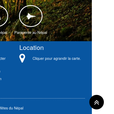
Népal
Parapente au Népal
Location
cter
Cliquer pour agrandir la carte.
m
m
fêtes du Népal