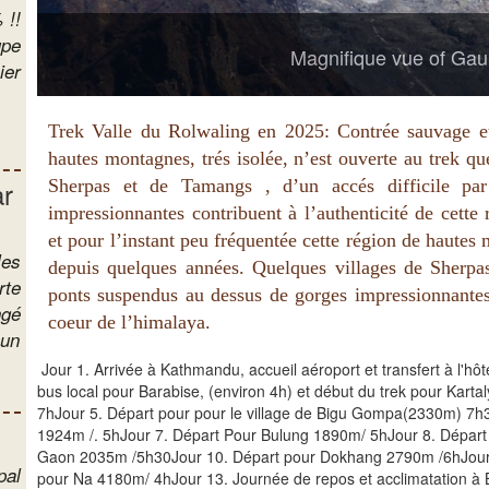
aslu
!!
upe
Magnifique vue of Gau
ier
tus
Trek Valle du Rolwaling en 2025: Contrée sauvage et 
hautes montagnes, trés isolée, n’est ouverte au trek q
ar
Sherpas et de Tamangs , d’un accés difficile pa
impressionnantes contribuent à l’authenticité de cett
et pour l’instant peu fréquentée cette région de hautes 
les
depuis quelques années. Quelques villages de Sherpas
rte
ponts suspendus au dessus de gorges impressionnantes 
ngé
coeur de l’himalaya.
 un
Jour 1. Arrivée à Kathmandu, accueil aéroport et transfert à l'hô
bus local pour Barabise, (environ 4h) et début du trek pour Kar
7hJour 5. Départ pour pour le village de Bigu Gompa(2330m) 7
1924m /. 5hJour 7. Départ Pour Bulung 1890m/ 5hJour 8. Départ
Gaon 2035m /5h30Jour 10. Départ pour Dokhang 2790m /6hJour 
pal
pour Na 4180m/ 4hJour 13. Journée de repos et acclimatation à