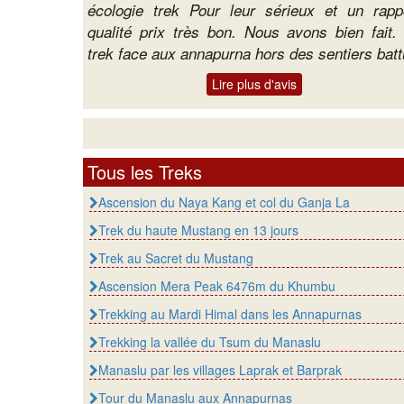
écologie trek Pour leur sérieux et un rapp
qualité prix très bon. Nous avons bien fait.
trek face aux annapurna hors des sentiers bat
Lire plus d'avis
Tous les Treks
Ascension du Naya Kang et col du Ganja La
Trek du haute Mustang en 13 jours
Trek au Sacret du Mustang
Ascension Mera Peak 6476m du Khumbu
Trekking au Mardi Himal dans les Annapurnas
Trekking la vallée du Tsum du Manaslu
Manaslu par les villages Laprak et Barprak
Tour du Manaslu aux Annapurnas