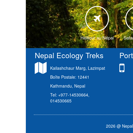
Hélitour au Népal
Safa
Nepal Ecology Treks
Por
Kailashchaur Marg, Lazimpat
Boîte Postale: 12441
Kathmandu, Nepal
Tel: +977-14530664,
014530665
2026 @ Nepal