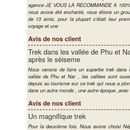
Trekking dans la région du Man
agence JE VOUS LA RECOMMANDE A 100% 
nous avons été enchanté, nous étions un gro
Circuits culturelles au Népal
de 13 amis, pour la plupart c'était leur prem
voyage et une
Trekking hors des sentiers bat
Avis de nos client
Ascension de Sommets
Trek dans les vallée de Phu et N
après le sèiseme
Nous venons de faire un superbe trek dans 
vallée de Phu et Nar , les vallées sont ouve
depuis au tourisme sur ce trek qui nous a plo
dans un autre monde , une autre époque ,avec
Avis de nos client
Un magnifique trek
Pour la deuxième fois. Nous avons choisi Né