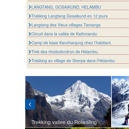
LANGTANG, GOSAIKUND, HELAMBU
Trekking Langtang Gosaikund en 12 jours
Langtang des Vieux villages Tamangs
Circuit dans la vallée de Kathmandu
Camp de base Kanchanjung chez l’habitant.
Trek des rhododendron de Helambu.
Trekking au village de Sherpa dans l’Helambu
Ascen
Trekking vallee du Rolwaling