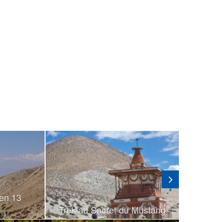
en 13
Trek au Sacret du Mustang