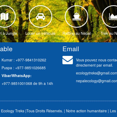
<
ri à Jungle
Louer un véhicule
Rafting au Népal
Trek au 
table
Email
Kumar : +977-9841310262
Vous pouvez nous conta
directement par email.
Puspa : +977-9851026685
ecologytreks@gmail.co
Vibar/WhatsApp:
nepalecology@gmail.co
+977-9851001068 de 9h a 14h
 Ecology Treks
|
Tous Droits Réservés. |
Notre action humanitaire
|
Les 