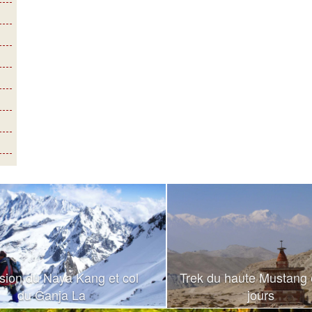
sion du Naya Kang et col
Trek du haute Mustang 
du Ganja La
jours