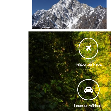
Anna
Trekking dans la région du Langt
Louer voiture au
et Helambu
Trek 
Parapente au Né
chez 
Trekking dans la région vallée du
Kathmandu
Voyage en hélico
Trek 
Trekking dans la région du Musta
Trekk
Trekking dans la région du Manas
Circuits culturelles au Népal
Hélitour au Népal
Trekking hors des sentiers battus
Ascension de Sommets
Louer un véhicule