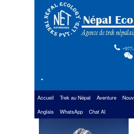
+977-
Accueil
Trek au Népal
Aventure
Nouv
Anglais
La région de l’Annapurna
WhatsApp
Chat AI
Rafting au Népal
Trek 
Anna
La région de l’Everest
Safari au Népal
Trekk