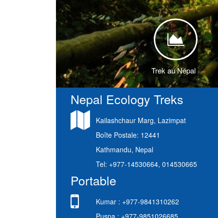
<
Trek au Népal
Nepal Ecology Treks
Kailashchaur Marg, Lazimpat
Boîte Postale: 12441
Kathmandu, Nepal
Tel: +977-14530664, 014530665
Portable
Kumar : +977-9841310262
Puspa : +977-9851026685