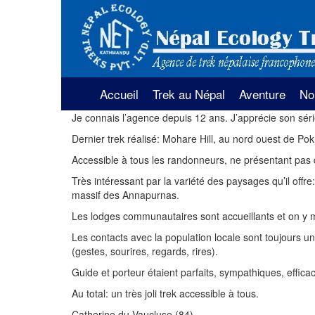
Accueil
Trek au Népal
Aventure
No
Je connais l’agence depuis 12 ans. J’apprécie son série
La région de l’Annapurna
Rafting au Nép
Tre
An
Dernier trek réalisé: Mohare Hill, au nord ouest de P
La région de l’Everest
Safari au Népa
Accessible à tous les randonneurs, ne présentant pas 
Tre
Très intéressant par la variété des paysages qu’il offr
An
Trekking dans la région du Lan
Louer voiture 
massif des Annapurnas.
et Helambu
Tre
Les lodges communautaires sont accueillants et on y m
Parapente au 
che
Trekking dans la région vallée 
Les contacts avec la population locale sont toujours un
Kathmandu
(gestes, sourires, regards, rires).
Voyage en hél
Tre
Guide et porteur étaient parfaits, sympathiques, effic
Trekking dans la région du Mu
Au total: un très joli trek accessible à tous.
Tre
Catherine du Vaucluse (84)