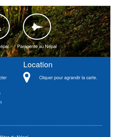
Népal
Parapente au Népal
Location
cter
Cliquer pour agrandir la carte.
m
m
fêtes du Népal