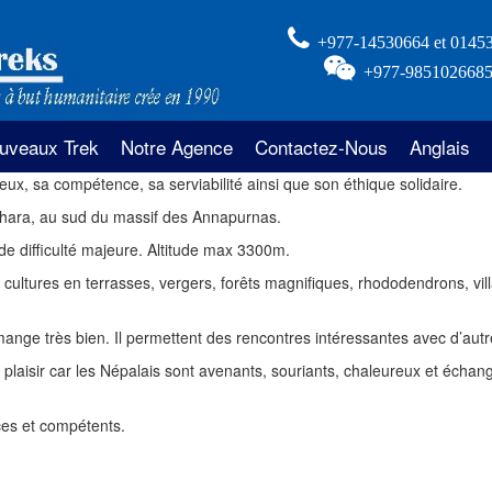
+977-14530664 et 0145
+977-985102668
uveaux Trek
Notre Agence
Contactez-Nous
Anglais
ux, sa compétence, sa serviabilité ainsi que son éthique solidaire.
al
k sur la crête du Khopra aux
Qui Sommes Nous?
napurnas
okhara, au sud du massif des Annapurnas.
l
Notre Action Humanitaire
de difficulté majeure. Altitude max 3300m.
kking belvédère de Muldai des
e: cultures en terrasses, vergers, forêts magnifiques, rhododendrons, vi
napurnas
gtang
au Népal
Information Pratiques
k du Mohare Hill de l’Annapurna
ange très bien. Il permettent des rencontres intéressantes avec d’autr
Népal
z l’habitant
du
 plaisir car les Népalais sont avenants, souriants, chaleureux et échang
icoptère au Népal
k Everest du Pike Peak
aces et compétents.
stang
kking vallee de Pokhara