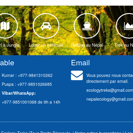
aslu
<
tus
ri à Jungle
Louer un véhicule
Rafting au Népal
Trek au 
table
Email
Kumar : +977-9841310262
Vous pouvez nous conta
directement par email.
Puspa : +977-9851026685
ecologytreks@gmail.co
Vibar/WhatsApp:
nepalecology@gmail.co
+977-9851001068 de 9h a 14h
 Ecology Treks
|
Tous Droits Réservés. |
Notre action humanitaire
|
Les 