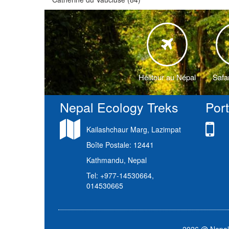
Trekking dans la région du Man
Circuits culturelles au Népal
Trekking hors des sentiers bat
Ascension de Sommets
Hélitour au Népal
Safa
Nepal Ecology Treks
Por
Kailashchaur Marg, Lazimpat
Boîte Postale: 12441
Kathmandu, Nepal
Tel: +977-14530664,
014530665
2026 @ Nepal