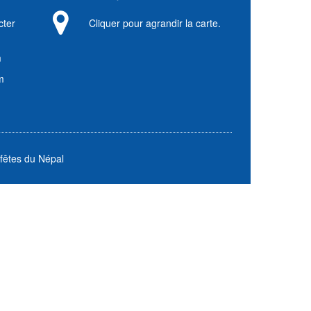
cter
Cliquer pour agrandir la carte.
m
m
fêtes du Népal