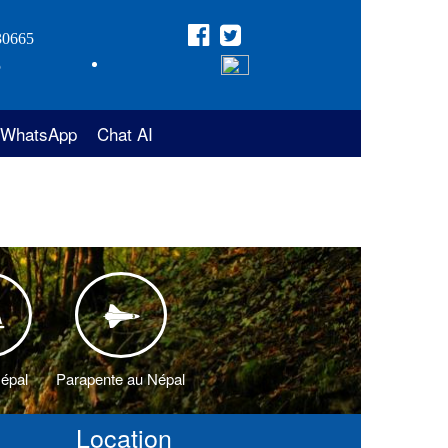
30665
5
WhatsApp
Chat AI
Népal
Parapente au Népal
Location