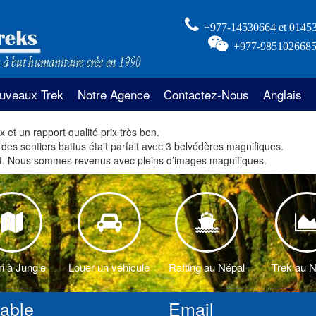
+977-14530664 et 0145
+977-985102668
uveaux Trek
Notre Agence
Contactez-Nous
Anglais
al
k sur la crête du Khopra aux
Qui Sommes Nous?
 et un rapport qualité prix très bon.
napurnas
des sentiers battus était parfait avec 3 belvédères magnifiques.
l
Notre Action Humanitaire
fait. Nous sommes revenus avec pleins d’images magnifiques.
kking belvédère de Muldai des
napurnas
gtang
au Népal
Information Pratiques
k du Mohare Hill de l’Annapurna
Népal
<
z l’habitant
du
icoptère au Népal
k Everest du Pike Peak
ri à Jungle
Louer un véhicule
Rafting au Népal
Trek au 
stang
kking vallee de Pokhara
table
Email