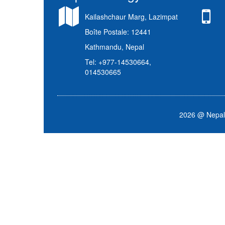
Trekking dans la région du Man
Kailashchaur Marg, Lazimpat
Circuits culturelles au Népal
Boîte Postale: 12441
Kathmandu, Nepal
Trekking hors des sentiers bat
Tel: +977-14530664,
Ascension de Sommets
014530665
2026 @ Nepal