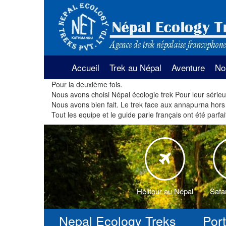
Accueil
Trek au Népal
Aventure
No
Pour la deuxième fois.
La région de l’Annapurna
Rafting au Nép
Tre
Nous avons choisi Népal écologie trek Pour leur sérieux
An
Nous avons bien fait. Le trek face aux annapurna hors 
La région de l’Everest
Safari au Népa
Tout les equipe et le guide parle français ont été par
Tre
An
Trekking dans la région du Lan
Louer voiture 
et Helambu
Tre
Parapente au 
che
Trekking dans la région vallée 
Kathmandu
Voyage en hél
Tre
Hélitour au Népal
Safa
Trekking dans la région du Mu
Tre
Nepal Ecology Treks
Por