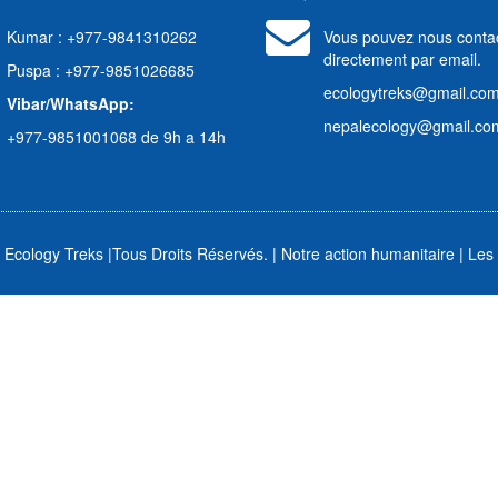
aslu
Kumar : +977-9841310262
Vous pouvez nous conta
directement par email.
Puspa : +977-9851026685
ecologytreks@gmail.co
tus
Vibar/WhatsApp:
nepalecology@gmail.co
+977-9851001068 de 9h a 14h
 Ecology Treks
|
Tous Droits Réservés. |
Notre action humanitaire
|
Les 