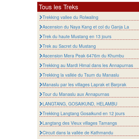
Tous les Treks
Trekking vallee du Rolwaling
Ascension du Naya Kang et col du Ganja La
Trek du haute Mustang en 13 jours
Trek au Sacret du Mustang
Ascension Mera Peak 6476m du Khumbu
Trekking au Mardi Himal dans les Annapurnas
Trekking la vallée du Tsum du Manaslu
Manaslu par les villages Laprak et Barprak
Tour du Manaslu aux Annapurnas
LANGTANG, GOSAIKUND, HELAMBU
Trekking Langtang Gosaikund en 12 jours
Langtang des Vieux villages Tamangs
Circuit dans la vallée de Kathmandu