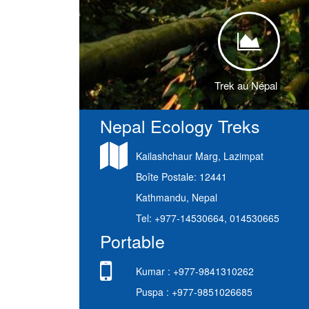
<
Trek au Népal
Nepal Ecology Treks
Kailashchaur Marg, Lazimpat
Boîte Postale: 12441
Kathmandu, Nepal
Tel: +977-14530664, 014530665
Portable
Kumar : +977-9841310262
Puspa : +977-9851026685