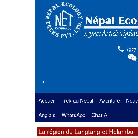
+977-
Accueil
Trek au Népal
Aventure
Nouv
Anglais
La région de l’Annapurna
WhatsApp
Chat AI
Rafting au Népal
Trek 
Anna
La région de l’Everest
Safari au Népal
La région du Langtang et Helambu
Trekk