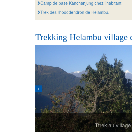
Camp de base Kanchanjung chez l’habitant.
Trek des rhododendron de Helambu.
Trekking Helambu village et
Ttrek au villag