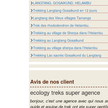
Anna
LANGTANG, GOSAIKUND, HELAMBU
Trekking dans la région du Langt
Louer voiture au
et Helambu
Trekking Langtang Gosaikund en 12 jours
Trek 
Parapente au Né
chez 
Langtang des Vieux villages Tamangs
Trekking dans la région vallée du
Kathmandu
Trek des rhododendron de Helambu.
Voyage en hélico
Trek 
Trekking au village de Sherpa dans l’Helambu
Trekking dans la région du Musta
Trekk
Trekking au Langtang Gosaikund
Trekking dans la région du Manas
Trekking au village sherpa dans l’Helambu
Trekking Lac sacrés Gosaikund du Langtang
Circuits culturelles au Népal
Trekking hors des sentiers battus
Avis de nos client
Ascension de Sommets
ecology treks super agence
bonjour, c'est une agence avec qui nous av
guide et equipe de trek ont ete super gent