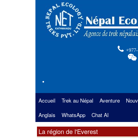
+977-
Accueil
Trek au Népal
Aventure
Nouv
Anglais
La région de l’Annapurna
WhatsApp
Chat AI
Rafting au Népal
Trek 
Anna
La région de l’Everest
Safari au Népal
La région de l'Everest
Trekk