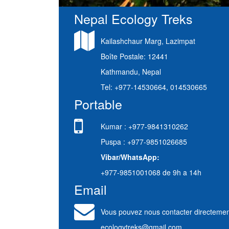
Nepal Ecology Treks
Kailashchaur Marg, Lazimpat
Boîte Postale: 12441
Kathmandu, Nepal
Tel: +977-14530664, 014530665
Portable
Kumar : +977-9841310262
Puspa : +977-9851026685
Vibar/WhatsApp:
+977-9851001068 de 9h a 14h
Email
Vous pouvez nous contacter directemen
ecologytreks@gmail.com