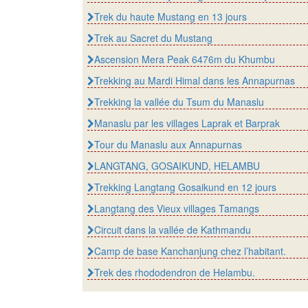
Trek du haute Mustang en 13 jours
Trek au Sacret du Mustang
Ascension Mera Peak 6476m du Khumbu
Trekking au Mardi Himal dans les Annapurnas
Trekking la vallée du Tsum du Manaslu
Manaslu par les villages Laprak et Barprak
Tour du Manaslu aux Annapurnas
LANGTANG, GOSAIKUND, HELAMBU
Trekking Langtang Gosaikund en 12 jours
Langtang des Vieux villages Tamangs
Circuit dans la vallée de Kathmandu
Camp de base Kanchanjung chez l’habitant.
Trek des rhododendron de Helambu.