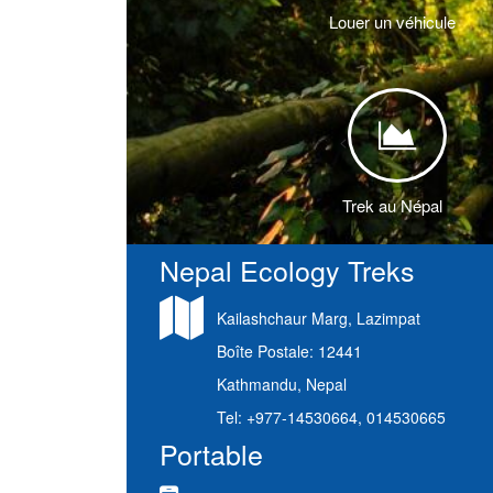
Louer un véhicule
<
Trek au Népal
Nepal Ecology Treks
Kailashchaur Marg, Lazimpat
Boîte Postale: 12441
Kathmandu, Nepal
Tel: +977-14530664, 014530665
Portable