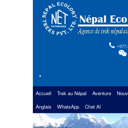
+977-
Accueil
Trek au Népal
Aventure
Nouv
Anglais
La région de l’Annapurna
WhatsApp
Chat AI
Rafting au Népal
Trek 
Anna
La région de l’Everest
Safari au Népal
Trekk