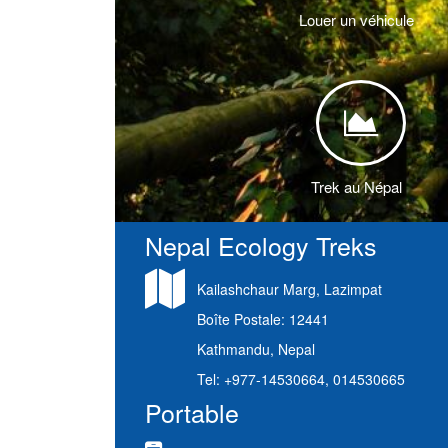
Louer un véhicule
<
Trek au Népal
Nepal Ecology Treks
Kailashchaur Marg, Lazimpat
Boîte Postale: 12441
Kathmandu, Nepal
Tel: +977-14530664, 014530665
Portable