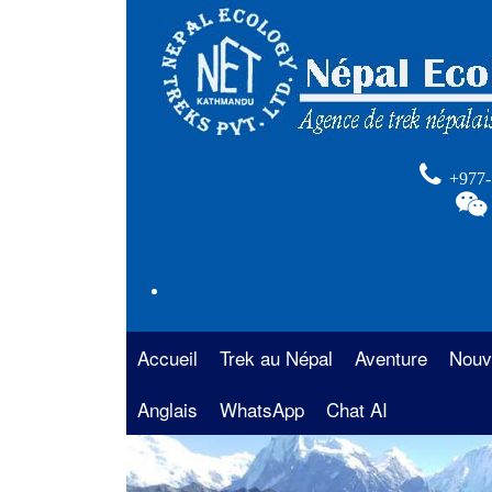
+977-
Accueil
Trek au Népal
Aventure
Nouv
Anglais
La région de l’Annapurna
WhatsApp
Chat AI
Rafting au Népal
Trek 
Anna
La région de l’Everest
Safari au Népal
Trekk